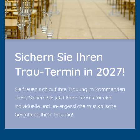
Sichern Sie Ihren
Trau-Termin in 2027!
Sie freuen sich auf Ihre Trauung im kommenden
Jahr? Sichern Sie jetzt Ihren Termin für eine
individuelle und unvergessliche musikalische
Gestaltung Ihrer Trauung!