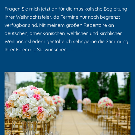
Fragen Sie mich jetzt an für die musikalische Begleitung
Ihrer Weihnachtsfeier, da Termine nur noch begrenzt
verfügbar sind. Mit meinem großen Repertoire an
deutschen, amerikanischen, weltlichen und kirchlichen
Weihnachtsliedern gestalte ich sehr gerne die Stimmung
Ihrer Feier mit. Sie wünschen…
Weiterlesen »